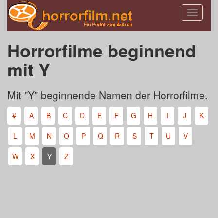
Toggle
navigatio
Horrorfilme beginnend
mit Y
Mit "Y" beginnende Namen der Horrorfilme.
#
A
B
C
D
E
F
G
H
I
J
K
L
M
N
O
P
Q
R
S
T
U
V
W
X
Y
Z