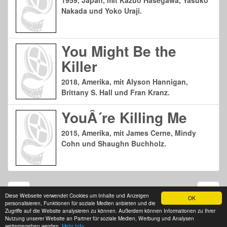
1959, Japan, mit Kazuo Hasegawa, Yasuko
Nakada und Yoko Uraji.
You Might Be the
Killer
2018, Amerika, mit Alyson Hannigan,
Brittany S. Hall und Fran Kranz.
YouÂ´re Killing Me
2015, Amerika, mit James Cerne, Mindy
Cohn und Shaughn Buchholz.
Seite 1 von 2
Diese Webseite verwendet Cookies um Inhalte und Anzeigen
OK
personalisieren, Funktionen für soziale Medien anbieten und die
Zugriffe auf die Website analysieren zu können. Außerdem können Informationen zu Ihrer
Nutzung unserer Website an Partner für soziale Medien, Werbung und Analysen
© 2026 horrorfilm.net · alle Angaben ohne Gewähr · Änderungen & Irrtümer
weitergegeben werden.
Mehr Info