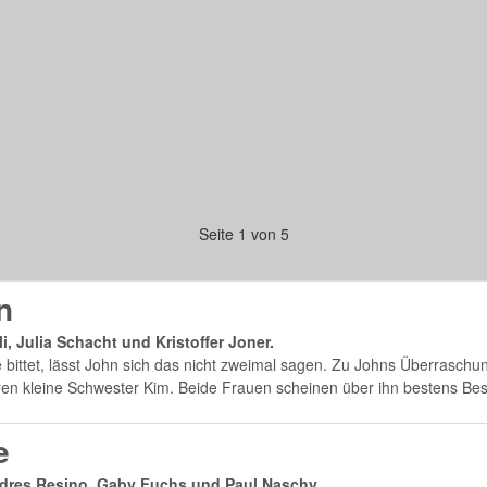
Seite 1 von 5
n
i, Julia Schacht und Kristoffer Joner.
 bittet, lässt John sich das nicht zweimal sagen. Zu Johns Überraschu
 kleine Schwester Kim. Beide Frauen scheinen über ihn bestens Besc
e
ndres Resino, Gaby Fuchs und Paul Naschy.