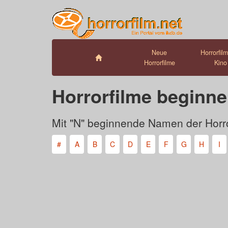
Neue
Horrorfil
Horrorfilme
Kino
Horrorfilme beginne
Mit "N" beginnende Namen der Horro
#
A
B
C
D
E
F
G
H
I