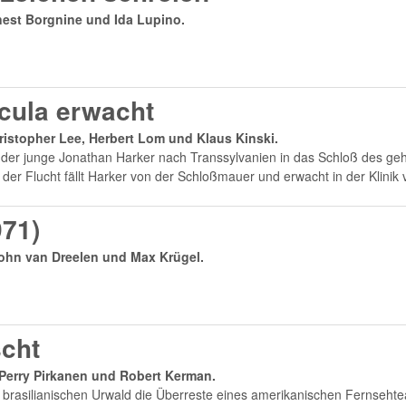
rnest Borgnine und Ida Lupino.
cula erwacht
ristopher Lee, Herbert Lom und Klaus Kinski.
t der junge Jonathan Harker nach Transsylvanien in das Schloß des gehe
 der Flucht fällt Harker von der Schloßmauer und erwacht in der Klinik v
971)
John van Dreelen und Max Krügel.
scht
, Perry Pirkanen und Robert Kerman.
brasilianischen Urwald die Überreste eines amerikanischen Fernsehteam