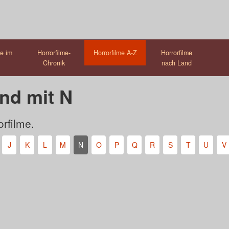
me im
Horrorfilme-
Horrorfilme A-Z
Horrorfilme
Chronik
nach Land
nd mit N
rfilme.
J
K
L
M
N
O
P
Q
R
S
T
U
V